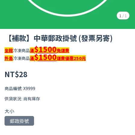
1
/
1
【補款】中華郵政掛號 (發票另寄)
$1500
全館
冷凍商品
滿
免運費
$1500
外島
冷凍商品
滿
運費優惠250元
NT$28
商品編號:
X9999
供貨狀況:
尚有庫存
大小
郵政掛號