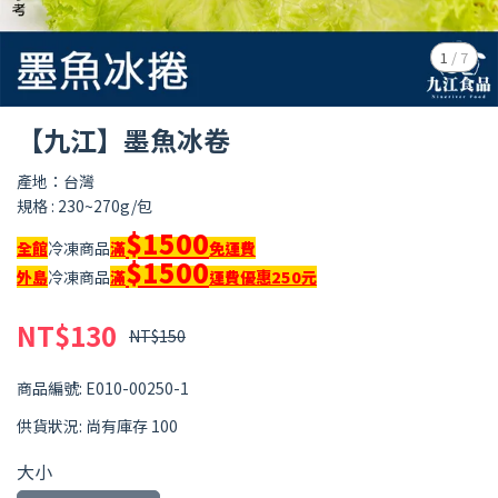
1
/
7
【九江】墨魚冰卷
產地：台灣
規格 : 230~270g/包
$1500
全館
冷凍商品
滿
免運費
$1500
外島
冷凍商品
滿
運費優惠250元
NT$130
NT$150
商品編號:
E010-00250-1
供貨狀況:
尚有庫存 100
大小