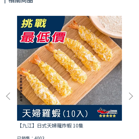
【九江】日式天婦羅炸蝦 10隻
【
已銷售：4003
已銷