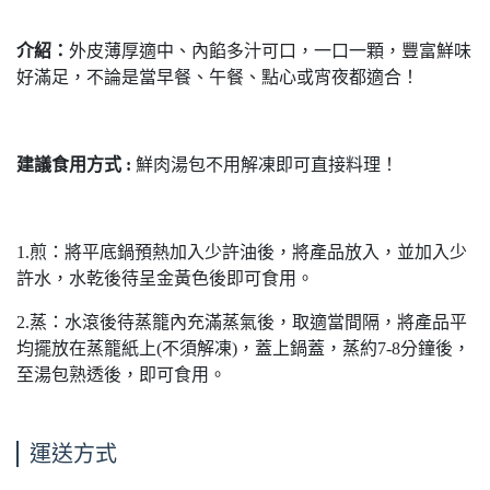
介紹：
外皮薄厚適中、內餡多汁可口，一口一顆，豐富鮮味
好滿足，不論是當早餐、午餐、點心或宵夜都適合！
建議食用方式 :
鮮肉湯包不用解凍即可直接料理！
1.煎：將平底鍋預熱加入少許油後，將產品放入，並加入少
許水，水乾後待呈金黃色後即可食用。
2.蒸：水滾後待蒸籠內充滿蒸氣後，取適當間隔，將產品平
均擺放在蒸籠紙上(不須解凍)，蓋上鍋蓋，蒸約7-8分鐘後，
至湯包熟透後，即可食用。
運送方式