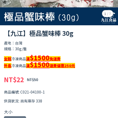
1
/
7
【九江】極品蟹味棒 30g
產地：台灣
規格：30g/隻
$1500
全館
冷凍商品
滿
免運費
$1500
外島
冷凍商品
滿
運費優惠250元
NT$22
NT$50
商品編號:
C021-04100-1
供貨狀況:
尚有庫存 338
大小