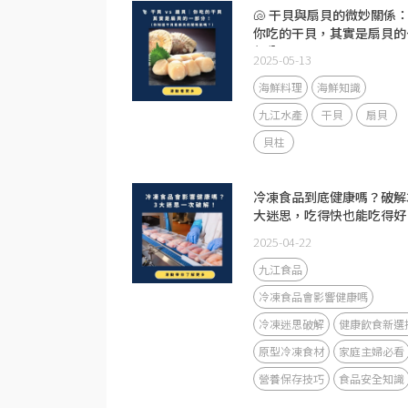
🐚 干貝與扇貝的微妙關係
你吃的干貝，其實是扇貝的
部分！
2025-05-13
海鮮料理
海鮮知識
九江水產
干貝
扇貝
貝柱
冷凍食品到底健康嗎？破解
大迷思，吃得快也能吃得好
2025-04-22
九江食品
冷凍食品會影響健康嗎
冷凍迷思破解
健康飲食新選
原型冷凍食材
家庭主婦必看
營養保存技巧
食品安全知識