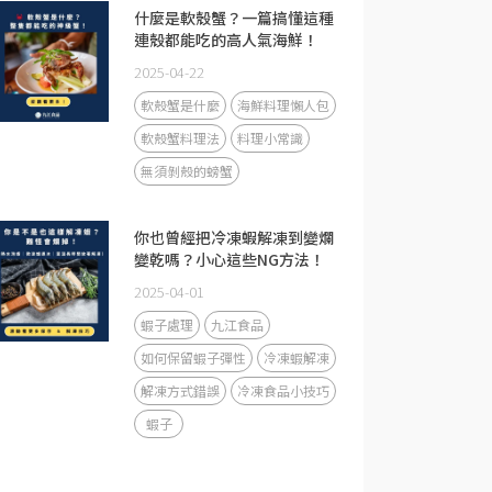
什麼是軟殼蟹？一篇搞懂這種
連殼都能吃的高人氣海鮮！
2025-04-22
軟殼蟹是什麼
海鮮料理懶人包
軟殼蟹料理法
料理小常識
無須剝殼的螃蟹
你也曾經把冷凍蝦解凍到變爛
變乾嗎？小心這些NG方法！
2025-04-01
蝦子處理
九江食品
如何保留蝦子彈性
冷凍蝦解凍
解凍方式錯誤
冷凍食品小技巧
蝦子