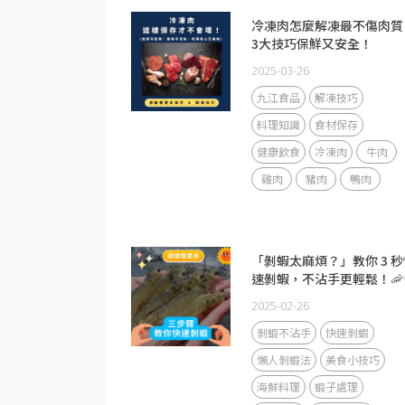
冷凍肉怎麼解凍最不傷肉質
3大技巧保鮮又安全！
2025-03-26
九江食品
解凍技巧
料理知識
食材保存
健康飲食
冷凍肉
牛肉
雞肉
豬肉
鴨肉
「剝蝦太麻煩？」教你 3 秒
速剝蝦，不沾手更輕鬆！🦐
2025-02-26
剝蝦不沾手
快速剝蝦
懶人剝蝦法
美食小技巧
海鮮料理
蝦子處理