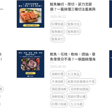
：
鮭魚輪切、厚切、菲力怎麼
一
選？一篇搞懂三種切法差異與
料理建議！
2025-04-22
料理知識
鮭魚切法
鮭魚輪切
鮭魚厚切
鮭魚菲力
3
魷魚、花枝、軟絲、透抽、章
！
魚傻傻分不清？一張圖搞懂海
鮮五兄弟！
2025-04-02
海鮮料理
九江食品
冷凍海鮮
魷魚花枝傻傻分不清
擇
頭足類海鮮
花枝軟絲透抽
海鮮知識
家庭料理必備
料理小知識
九江水產