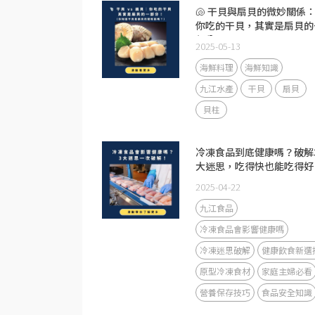
🐚 干貝與扇貝的微妙關係
你吃的干貝，其實是扇貝的
部分！
2025-05-13
海鮮料理
海鮮知識
九江水產
干貝
扇貝
貝柱
冷凍食品到底健康嗎？破解
大迷思，吃得快也能吃得好
2025-04-22
九江食品
冷凍食品會影響健康嗎
冷凍迷思破解
健康飲食新選
原型冷凍食材
家庭主婦必看
營養保存技巧
食品安全知識