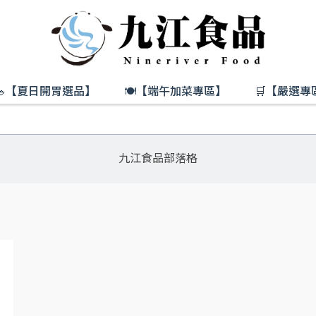
🥗【夏日開胃選品】
🍽️【端午加菜專區】
🛒【嚴選專
九江食品部落格