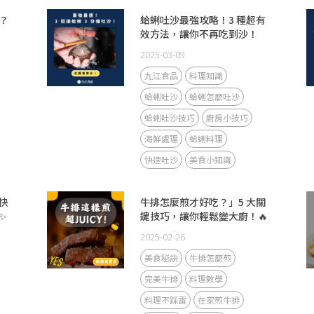
？
蛤蜊吐沙最強攻略！3 種超有
效方法，讓你不再吃到沙！
2025-03-09
九江食品
料理知識
蛤蜊吐沙
蛤蜊怎麼吐沙
蛤蜊吐沙技巧
廚房小技巧
海鮮處理
蛤蜊料理
快速吐沙
美食小知識
快
牛排怎麼煎才好吃？」5 大關
✨
鍵技巧，讓你輕鬆變大廚！🔥
2025-02-26
美食秘訣
牛排怎麼煎
完美牛排
料理教學
料理不踩雷
在家煎牛排