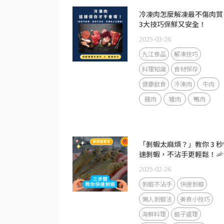
冷凍肉怎麼解凍最不傷肉質
3大技巧保鮮又安全！
2025-03-26
九江食品
解凍技巧
料理知識
食材保存
健康飲食
冷凍肉
牛肉
雞肉
豬肉
鴨肉
「剝蝦太麻煩？」教你 3 秒
速剝蝦，不沾手更輕鬆！🦐
2025-02-26
剝蝦不沾手
快速剝蝦
懶人剝蝦法
美食小技巧
海鮮料理
蝦子處理