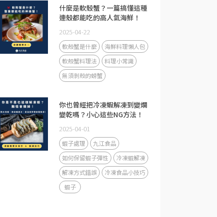
什麼是軟殼蟹？一篇搞懂這種
連殼都能吃的高人氣海鮮！
2025-04-22
軟殼蟹是什麼
海鮮料理懶人包
軟殼蟹料理法
料理小常識
無須剝殼的螃蟹
你也曾經把冷凍蝦解凍到變爛
變乾嗎？小心這些NG方法！
2025-04-01
蝦子處理
九江食品
如何保留蝦子彈性
冷凍蝦解凍
解凍方式錯誤
冷凍食品小技巧
蝦子