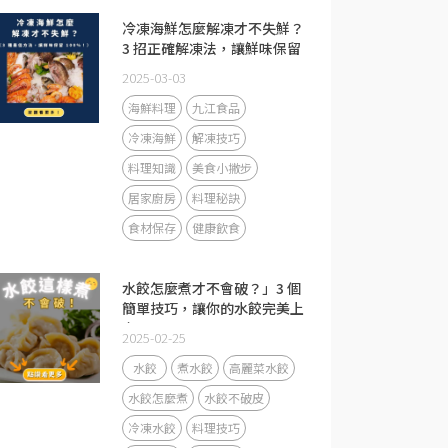
冷凍海鮮怎麼解凍才不失鮮？
3 招正確解凍法，讓鮮味保留
100%！
2025-03-03
海鮮料理
九江食品
冷凍海鮮
解凍技巧
料理知識
美食小撇步
居家廚房
料理秘訣
食材保存
健康飲食
水餃怎麼煮才不會破？」3 個
簡單技巧，讓你的水餃完美上
桌！
2025-02-25
水餃
煮水餃
高麗菜水餃
水餃怎麼煮
水餃不破皮
冷凍水餃
料理技巧