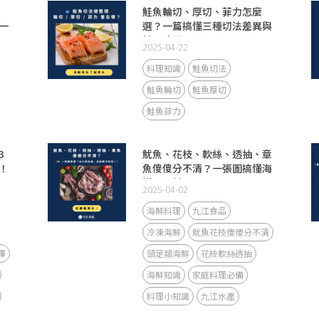
：
鮭魚輪切、厚切、菲力怎麼
一
選？一篇搞懂三種切法差異與
料理建議！
2025-04-22
料理知識
鮭魚切法
鮭魚輪切
鮭魚厚切
鮭魚菲力
3
魷魚、花枝、軟絲、透抽、章
！
魚傻傻分不清？一張圖搞懂海
鮮五兄弟！
2025-04-02
海鮮料理
九江食品
冷凍海鮮
魷魚花枝傻傻分不清
擇
頭足類海鮮
花枝軟絲透抽
海鮮知識
家庭料理必備
料理小知識
九江水產