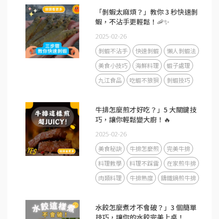
「剝蝦太麻煩？」教你 3 秒快速剝
蝦，不沾手更輕鬆！🦐✨
2025-02-26
剝蝦不沾手
快速剝蝦
懶人剝蝦法
美食小技巧
海鮮料理
蝦子處理
九江食品
吃蝦不狼狽
剝蝦技巧
牛排怎麼煎才好吃？」5 大關鍵技
巧，讓你輕鬆變大廚！🔥
2025-02-26
美食秘訣
牛排怎麼煎
完美牛排
料理教學
料理不踩雷
在家煎牛排
肉類料理
牛排熟度
鑄鐵鍋煎牛排
水餃怎麼煮才不會破？」3 個簡單
技巧，讓你的水餃完美上桌！