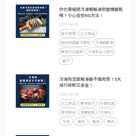
你也曾經把冷凍蝦解凍到變爛變乾
嗎？小心這些NG方法！
2025-04-01
蝦子處理
九江食品
如何保留蝦子彈性
冷凍蝦解凍
解凍方式錯誤
冷凍食品小技巧
蝦子
冷凍肉怎麼解凍最不傷肉質？3大
技巧保鮮又安全！
2025-03-26
九江食品
解凍技巧
料理知識
食材保存
健康飲食
冷凍肉
牛肉
雞肉
豬肉
鴨肉