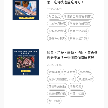
思，吃得快也能吃得好！
2025-04-22
九江食品
冷凍食品會影響健康嗎
冷凍迷思破解
健康飲食新選擇
原型冷凍食材
家庭主婦必看
營養保存技巧
食品安全知識
魷魚、花枝、軟絲、透抽、章魚傻
傻分不清？一張圖搞懂海鮮五兄
弟！
2025-04-02
海鮮料理
九江食品
冷凍海鮮
魷魚花枝傻傻分不清
頭足類海鮮
花枝軟絲透抽
海鮮知識
家庭料理必備
料理小知識
九江水產