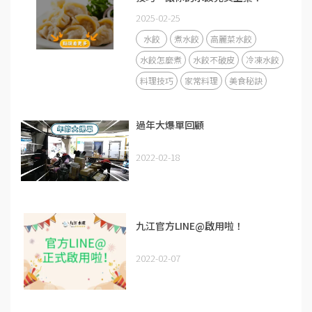
2025-02-25
水餃
煮水餃
高麗菜水餃
水餃怎麼煮
水餃不破皮
冷凍水餃
料理技巧
家常料理
美食秘訣
過年大爆單回顧
2022-02-18
九江官方LINE@啟用啦！
2022-02-07