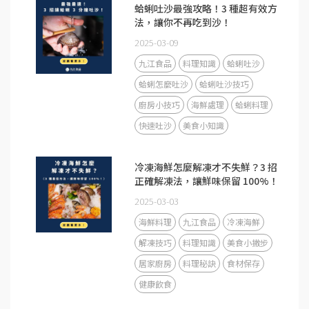
蛤蜊吐沙最強攻略！3 種超有效方
法，讓你不再吃到沙！
2025-03-09
九江食品
料理知識
蛤蜊吐沙
蛤蜊怎麼吐沙
蛤蜊吐沙技巧
廚房小技巧
海鮮處理
蛤蜊料理
快速吐沙
美食小知識
冷凍海鮮怎麼解凍才不失鮮？3 招
正確解凍法，讓鮮味保留 100%！
2025-03-03
海鮮料理
九江食品
冷凍海鮮
解凍技巧
料理知識
美食小撇步
居家廚房
料理秘訣
食材保存
健康飲食