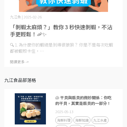
九江魚 | 2025-02-26
「剝蝦太麻煩？」教你 3 秒快速剝蝦，不沾
手更輕鬆！🦐✨
🔍 1. 為什麼你的蝦總是剝得很狼狽？ 你是不是每次吃蝦
都被蝦殼卡住，⋯
閱讀更多 ->
九江食品部落格
🐚 干貝與扇貝的微妙關係：你吃
的干貝，其實是扇貝的一部分！
2025-05-13
海鮮料理
海鮮知識
九江水產