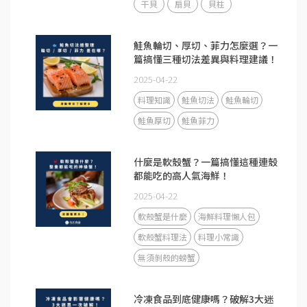
干貝
扇貝
貝柱
鮭魚輪切、厚切、菲力怎麼選？一
篇搞懂三種切法差異與料理建議！
2025-04-22
料理知識
鮭魚切法
鮭魚輪切
鮭魚厚切
鮭魚菲力
什麼是軟殼蟹？一篇搞懂這種連殼
都能吃的高人氣海鮮！
2025-04-22
軟殼蟹是什麼
海鮮料理懶人包
軟殼蟹料理法
料理小常識
無須剝殼的螃蟹
冷凍食品到底健康嗎？破解3大迷